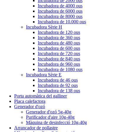
Incubadora de 2000 ous
Incubadora de 4000 ous
Incubadora de 6000 ous
Incubadora de 8000 ous
Incubadora de 10.000 ous
Incubadora Sèrie H
Incubadora de 120 ous
Incubadora de 360 ​​ous
Incubadora de 480 ous
Incubadora de 600 ous
Incubadora de 720 ous
Incubadora de 840 ous
Incubadora de 960 ous
Incubadora de 1080 ous
Incubadora Sèrie E
Incubadora de 46 ous
Incubadora de 92 ous
Incubadora de 138 ous
Porta automàtica del galliner
Placa calefactora
Generador d'ozó
Generador d'ozó 5g-40g
Purificador d'aire 10g-40g
Màquina de desinfecció 10g-40g
Arrancador de pollastre