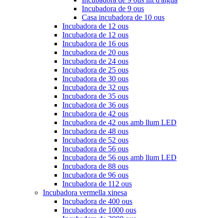
Incubadora de 9 ous
Casa incubadora de 10 ous
Incubadora de 12 ous
Incubadora de 12 ous
Incubadora de 16 ous
Incubadora de 20 ous
Incubadora de 24 ous
Incubadora de 25 ous
Incubadora de 30 ous
Incubadora de 32 ous
Incubadora de 35 ous
Incubadora de 36 ous
Incubadora de 42 ous
Incubadora de 42 ous amb llum LED
Incubadora de 48 ous
Incubadora de 52 ous
Incubadora de 56 ous
Incubadora de 56 ous amb llum LED
Incubadora de 88 ous
Incubadora de 96 ous
Incubadora de 112 ous
Incubadora vermella xinesa
Incubadora de 400 ous
Incubadora de 1000 ous