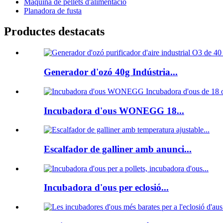
Màquina de pellets d'alimentació
Planadora de fusta
Productes destacats
Generador d'ozó 40g Indústria...
Incubadora d'ous WONEGG 18...
Escalfador de galliner amb anunci...
Incubadora d'ous per eclosió...