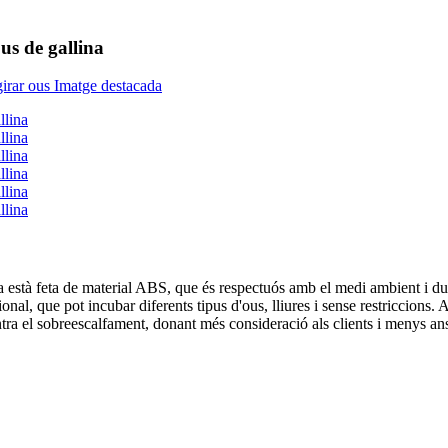
s de gallina
 està feta de material ABS, que és respectuós amb el medi ambient i durad
ncional, que pot incubar diferents tipus d'ous, lliures i sense restriccions.
tra el sobreescalfament, donant més consideració als clients i menys ans