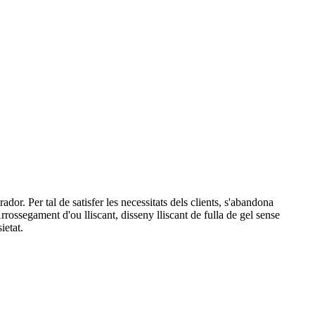
or. Per tal de satisfer les necessitats dels clients, s'abandona
 Arrossegament d'ou lliscant, disseny lliscant de fulla de gel sense
ietat.