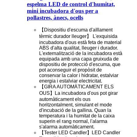
espelma LED de control d'humitat,
mini incubadora d'ous per a
pollastres, ànecs, ocells
【Dispositiu d'escuma d'aïllament
tèrmic durador lleuger】 L'exquisida
incubadora d'ous està feta de material
ABS d'alta qualitat, lleuger i durador.
L'externalització de la incubadora està
equipada amb una capa gruixuda de
dispositiu de protecció d'escuma, que
pot aconseguir el propòsit de
conservar la calor i hidratar, estalviar
energia i estalviar electricitat.
【GIRA AUTOMÀTICAMENT ELS
OUS】La incubadora d'ous pot girar
automàticament els ous
horitzontalment, simulant el mode
d'incubació de la gallina. Quan la
temperatura i la humitat de la caixa
superin el rang normal, l'alarma
s'alarma automàticament.
【Tester LED Candler】LED Candler