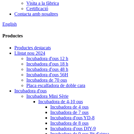
Visita a la fàbrica
Certificació
Contacta amb nosaltres
English
Productes
Productes destacats
Llistat nou 2024
Incubadora d'ous 12 h
Incubadora d'ous 18 h
Incubadora d'ous 48 h
Incubadora d'ous 56H
Incubadora de 70 ous
Placa escalfadora de doble cara
Incubadora d'ous
Incubadora Mini Sèrie
Incubadora de 4-10 ous
Incubadora de 4 ous
Incubadora de 7 ous
Incubadora d'ous YD-8
Incubadora de 8 ous
Incubadora d'ous DIY-9
Incubadora de 9 ous llit d'aigua