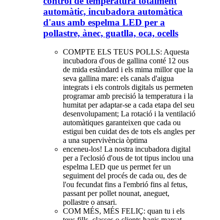
control de temperatura totalment
automàtic, incubadora automàtica
d'aus amb espelma LED per a
pollastre, ànec, guatlla, oca, ocells
COMPTE ELS TEUS POLLS: Aquesta
incubadora d'ous de gallina conté 12 ous
de mida estàndard i els mima millor que la
seva gallina mare: els canals d'aigua
integrats i els controls digitals us permeten
programar amb precisió la temperatura i la
humitat per adaptar-se a cada etapa del seu
desenvolupament; La rotació i la ventilació
automàtiques garanteixen que cada ou
estigui ben cuidat des de tots els angles per
a una supervivència òptima
enceneu-los! La nostra incubadora digital
per a l'eclosió d'ous de tot tipus inclou una
espelma LED que us permet fer un
seguiment del procés de cada ou, des de
l'ou fecundat fins a l'embrió fins al fetus,
passant per pollet nounat, aneguet,
pollastre o ansari.
COM MÉS, MÉS FELIÇ: quan tu i els
teus fills, classes o clients hagis marcat