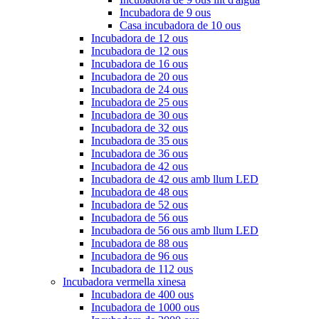
Incubadora de 9 ous
Casa incubadora de 10 ous
Incubadora de 12 ous
Incubadora de 12 ous
Incubadora de 16 ous
Incubadora de 20 ous
Incubadora de 24 ous
Incubadora de 25 ous
Incubadora de 30 ous
Incubadora de 32 ous
Incubadora de 35 ous
Incubadora de 36 ous
Incubadora de 42 ous
Incubadora de 42 ous amb llum LED
Incubadora de 48 ous
Incubadora de 52 ous
Incubadora de 56 ous
Incubadora de 56 ous amb llum LED
Incubadora de 88 ous
Incubadora de 96 ous
Incubadora de 112 ous
Incubadora vermella xinesa
Incubadora de 400 ous
Incubadora de 1000 ous