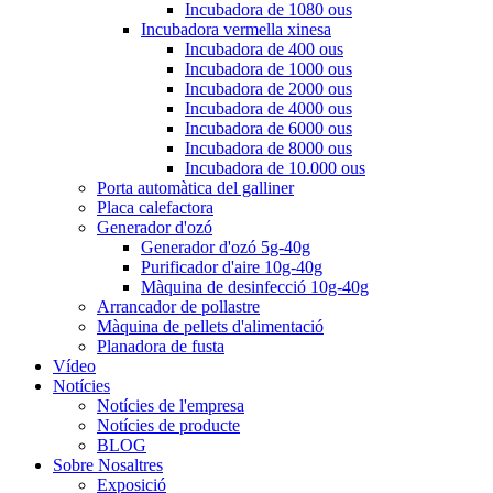
Incubadora de 1080 ous
Incubadora vermella xinesa
Incubadora de 400 ous
Incubadora de 1000 ous
Incubadora de 2000 ous
Incubadora de 4000 ous
Incubadora de 6000 ous
Incubadora de 8000 ous
Incubadora de 10.000 ous
Porta automàtica del galliner
Placa calefactora
Generador d'ozó
Generador d'ozó 5g-40g
Purificador d'aire 10g-40g
Màquina de desinfecció 10g-40g
Arrancador de pollastre
Màquina de pellets d'alimentació
Planadora de fusta
Vídeo
Notícies
Notícies de l'empresa
Notícies de producte
BLOG
Sobre Nosaltres
Exposició