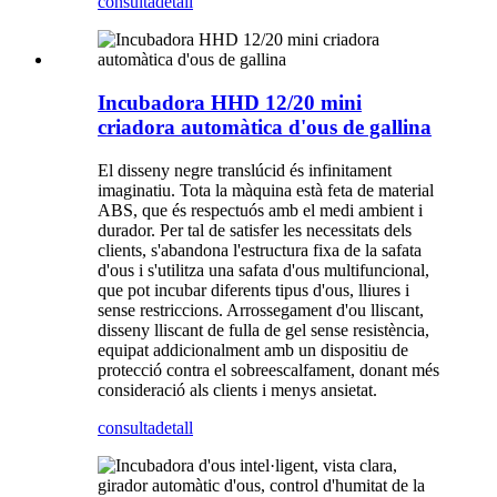
consulta
detall
Incubadora HHD 12/20 mini
criadora automàtica d'ous de gallina
El disseny negre translúcid és infinitament
imaginatiu. Tota la màquina està feta de material
ABS, que és respectuós amb el medi ambient i
durador. Per tal de satisfer les necessitats dels
clients, s'abandona l'estructura fixa de la safata
d'ous i s'utilitza una safata d'ous multifuncional,
que pot incubar diferents tipus d'ous, lliures i
sense restriccions. Arrossegament d'ou lliscant,
disseny lliscant de fulla de gel sense resistència,
equipat addicionalment amb un dispositiu de
protecció contra el sobreescalfament, donant més
consideració als clients i menys ansietat.
consulta
detall