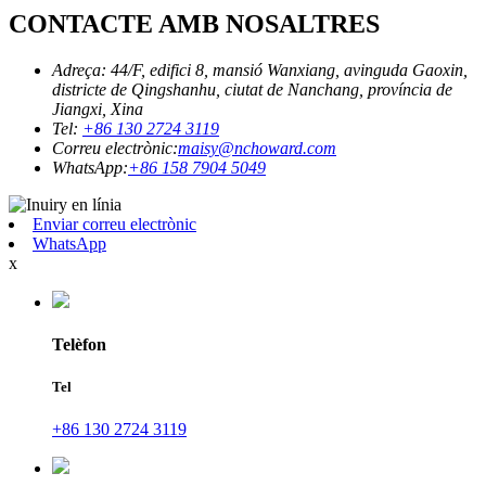
CONTACTE AMB NOSALTRES
Adreça: 44/F, edifici 8, mansió Wanxiang, avinguda Gaoxin,
districte de Qingshanhu, ciutat de Nanchang, província de
Jiangxi, Xina
Tel:
+86 130 2724 3119
Correu electrònic:
maisy@nchoward.com
WhatsApp:
+86 158 7904 5049
Enviar correu electrònic
WhatsApp
x
Telèfon
Tel
+86 130 2724 3119