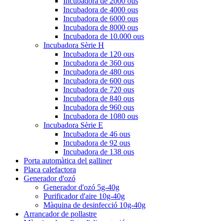
Incubadora de 2000 ous
Incubadora de 4000 ous
Incubadora de 6000 ous
Incubadora de 8000 ous
Incubadora de 10.000 ous
Incubadora Sèrie H
Incubadora de 120 ous
Incubadora de 360 ​​ous
Incubadora de 480 ous
Incubadora de 600 ous
Incubadora de 720 ous
Incubadora de 840 ous
Incubadora de 960 ous
Incubadora de 1080 ous
Incubadora Sèrie E
Incubadora de 46 ous
Incubadora de 92 ous
Incubadora de 138 ous
Porta automàtica del galliner
Placa calefactora
Generador d'ozó
Generador d'ozó 5g-40g
Purificador d'aire 10g-40g
Màquina de desinfecció 10g-40g
Arrancador de pollastre