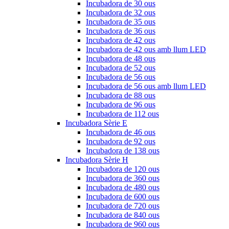
Incubadora de 30 ous
Incubadora de 32 ous
Incubadora de 35 ous
Incubadora de 36 ous
Incubadora de 42 ous
Incubadora de 42 ous amb llum LED
Incubadora de 48 ous
Incubadora de 52 ous
Incubadora de 56 ous
Incubadora de 56 ous amb llum LED
Incubadora de 88 ous
Incubadora de 96 ous
Incubadora de 112 ous
Incubadora Sèrie E
Incubadora de 46 ous
Incubadora de 92 ous
Incubadora de 138 ous
Incubadora Sèrie H
Incubadora de 120 ous
Incubadora de 360 ​​ous
Incubadora de 480 ous
Incubadora de 600 ous
Incubadora de 720 ous
Incubadora de 840 ous
Incubadora de 960 ous