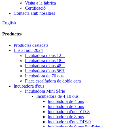
Visita a la fàbrica
Certificació
Contacta amb nosaltres
English
Productes
Productes destacats
Llistat nou 2024
Incubadora d'ous 12 h
Incubadora d'ous 18 h
Incubadora d'ous 48 h
Incubadora d'ous 56H
Incubadora de 70 ous
Placa escalfadora de doble cara
Incubadora d'ous
Incubadora Mini Sèrie
Incubadora de 4-10 ous
Incubadora de 4 ous
Incubadora de 7 ous
Incubadora d'ous YD-8
Incubadora de 8 ous
Incubadora d'ous DIY-9
Incubadora de 9 ous llit d'aigua