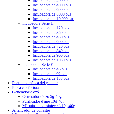
Incubadora de 2000 ous
Incubadora de 4000 ous
Incubadora de 6000 ous
Incubadora de 8000 ous
Incubadora de 10.000 ous
Incubadora Sèrie H
Incubadora de 120 ous
Incubadora de 360 ​​ous
Incubadora de 480 ous
Incubadora de 600 ous
Incubadora de 720 ous
Incubadora de 840 ous
Incubadora de 960 ous
Incubadora de 1080 ous
Incubadora Sèrie E
Incubadora de 46 ous
Incubadora de 92 ous
Incubadora de 138 ous
Porta automàtica del galliner
Placa calefactora
Generador d'ozó
Generador d'ozó 5g-40g
Purificador d'aire 10g-40g
Màquina de desinfecció 10g-40g
Arrancador de pollastre