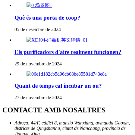
Què és una porta de coop?
05 de desembre de 2024
Els purificadors d'aire realment funcionen?
29 de novembre de 2024
Quant de temps cal incubar un ou?
27 de novembre de 2024
CONTACTE AMB NOSALTRES
Adreça: 44/F, edifici 8, mansió Wanxiang, avinguda Gaoxin,
districte de Qingshanhu, ciutat de Nanchang, província de
Jiangxi, Xina