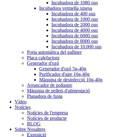
Incubadora de 1080 ous
Incubadora vermella xinesa
Incubadora de 400 ous
Incubadora de 1000 ous
Incubadora de 2000 ous
Incubadora de 4000 ous
Incubadora de 6000 ous
Incubadora de 8000 ous
Incubadora de 10.000 ous
Porta automàtica del galliner
Placa calefactora
Generador d'ozó
Generador d'ozó 5g-40g
Purificador d'aire 10g-40g
Màquina de desinfecció 10g-40g
Arrancador de pollastre
Màquina de pellets d'alimentació
Planadora de fusta
Vídeo
Notícies
Notícies de l'empresa
Notícies de producte
BLOG
Sobre Nosaltres
Exposició