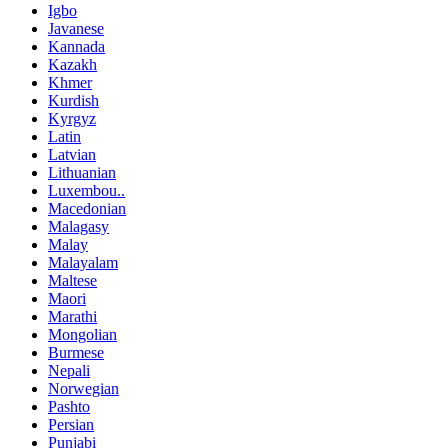
Igbo
Javanese
Kannada
Kazakh
Khmer
Kurdish
Kyrgyz
Latin
Latvian
Lithuanian
Luxembou..
Macedonian
Malagasy
Malay
Malayalam
Maltese
Maori
Marathi
Mongolian
Burmese
Nepali
Norwegian
Pashto
Persian
Punjabi