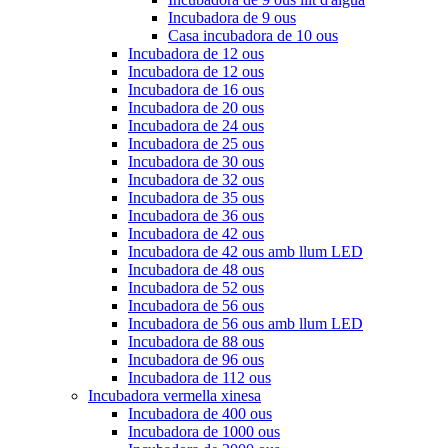
Incubadora de 9 ous
Casa incubadora de 10 ous
Incubadora de 12 ous
Incubadora de 12 ous
Incubadora de 16 ous
Incubadora de 20 ous
Incubadora de 24 ous
Incubadora de 25 ous
Incubadora de 30 ous
Incubadora de 32 ous
Incubadora de 35 ous
Incubadora de 36 ous
Incubadora de 42 ous
Incubadora de 42 ous amb llum LED
Incubadora de 48 ous
Incubadora de 52 ous
Incubadora de 56 ous
Incubadora de 56 ous amb llum LED
Incubadora de 88 ous
Incubadora de 96 ous
Incubadora de 112 ous
Incubadora vermella xinesa
Incubadora de 400 ous
Incubadora de 1000 ous