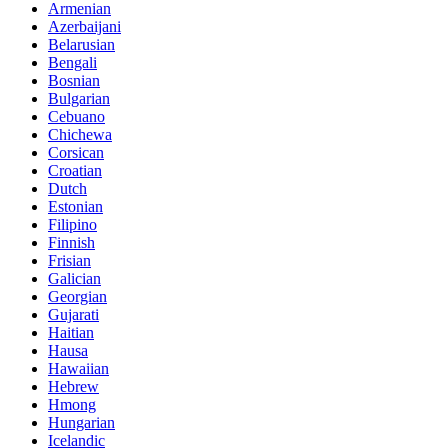
Armenian
Azerbaijani
Belarusian
Bengali
Bosnian
Bulgarian
Cebuano
Chichewa
Corsican
Croatian
Dutch
Estonian
Filipino
Finnish
Frisian
Galician
Georgian
Gujarati
Haitian
Hausa
Hawaiian
Hebrew
Hmong
Hungarian
Icelandic