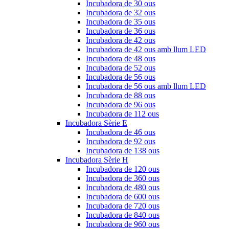
Incubadora de 30 ous
Incubadora de 32 ous
Incubadora de 35 ous
Incubadora de 36 ous
Incubadora de 42 ous
Incubadora de 42 ous amb llum LED
Incubadora de 48 ous
Incubadora de 52 ous
Incubadora de 56 ous
Incubadora de 56 ous amb llum LED
Incubadora de 88 ous
Incubadora de 96 ous
Incubadora de 112 ous
Incubadora Sèrie E
Incubadora de 46 ous
Incubadora de 92 ous
Incubadora de 138 ous
Incubadora Sèrie H
Incubadora de 120 ous
Incubadora de 360 ​​ous
Incubadora de 480 ous
Incubadora de 600 ous
Incubadora de 720 ous
Incubadora de 840 ous
Incubadora de 960 ous