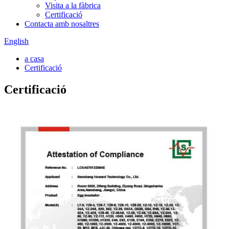
Visita a la fàbrica
Certificació
Contacta amb nosaltres
English
a casa
Certificació
Certificació