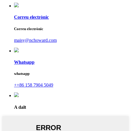
Correu electrònic
Correu electrònic
maisy@nchoward.com
Whatsapp
whatsapp
++86 158 7904 5049
A dalt