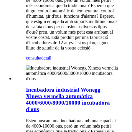
de 4000-10000 ous, però un volum més petit i
més econòmica que la tradicional? Espereu que
tingui control automàtic de temperatura, control
d'humitat, gir d'ous, funcions d'alarma? Espereu
que estigui equipada amb suports multifuncionals
de safata d'ous per eclosionar diversos tipus
d'ous? preu, un volum més petit està arribant al
vostre costat. Està produït per una fabricació
d'incubadores de 12 anys. I si us plau, sigueu
lliure de gaudir de la vostra eclosió.
consulta
detall
Incubadora industrial Wonegg
Xinesa vermella automàtica
4000/6000/8000/10000 incubadora
d'ous
Esteu buscant una incubadora amb una capacitat
de 4000-10000 ous, però un volum més petit i
més econòmica que la tradicional? Espereu que