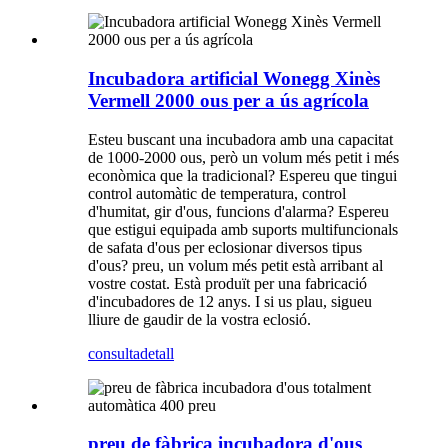
Incubadora artificial Wonegg Xinès
Vermell 2000 ous per a ús agrícola
Esteu buscant una incubadora amb una capacitat
de 1000-2000 ous, però un volum més petit i més
econòmica que la tradicional? Espereu que tingui
control automàtic de temperatura, control
d'humitat, gir d'ous, funcions d'alarma? Espereu
que estigui equipada amb suports multifuncionals
de safata d'ous per eclosionar diversos tipus
d'ous? preu, un volum més petit està arribant al
vostre costat. Està produït per una fabricació
d'incubadores de 12 anys. I si us plau, sigueu
lliure de gaudir de la vostra eclosió.
consulta
detall
preu de fàbrica incubadora d'ous