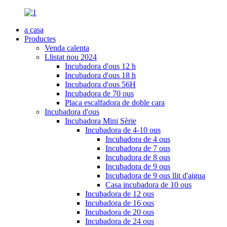
a casa
Productes
Venda calenta
Llistat nou 2024
Incubadora d'ous 12 h
Incubadora d'ous 18 h
Incubadora d'ous 56H
Incubadora de 70 ous
Placa escalfadora de doble cara
Incubadora d'ous
Incubadora Mini Sèrie
Incubadora de 4-10 ous
Incubadora de 4 ous
Incubadora de 7 ous
Incubadora de 8 ous
Incubadora de 9 ous
Incubadora de 9 ous llit d'aigua
Casa incubadora de 10 ous
Incubadora de 12 ous
Incubadora de 16 ous
Incubadora de 20 ous
Incubadora de 24 ous