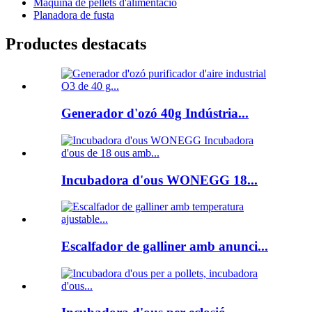
Màquina de pellets d'alimentació
Planadora de fusta
Productes destacats
Generador d'ozó 40g Indústria...
Incubadora d'ous WONEGG 18...
Escalfador de galliner amb anunci...