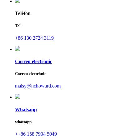
Telèfon
Tel
+86 130 2724 3119
Correu electrònic
Correu electrònic
maisy@nchoward.com
Whatsapp
whatsapp
++86 158 7904 5049