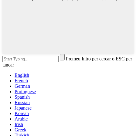
Premeu Intro per cercar o ESC per
tancar
English
French
German
Portuguese
Spanish
Russian
Japanese
Korean
Arabic
Irish
Greek
Turkish