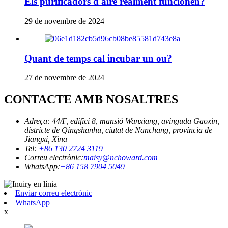
Els purificadors d'aire realment funcionen?
29 de novembre de 2024
Quant de temps cal incubar un ou?
27 de novembre de 2024
CONTACTE AMB NOSALTRES
Adreça: 44/F, edifici 8, mansió Wanxiang, avinguda Gaoxin,
districte de Qingshanhu, ciutat de Nanchang, província de
Jiangxi, Xina
Tel:
+86 130 2724 3119
Correu electrònic:
maisy@nchoward.com
WhatsApp:
+86 158 7904 5049
Enviar correu electrònic
WhatsApp
x