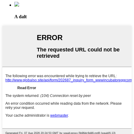
A dalt