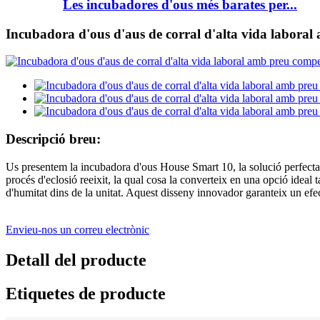
Les incubadores d'ous més barates per...
Incubadora d'ous d'aus de corral d'alta vida laboral
Descripció breu:
Us presentem la incubadora d'ous House Smart 10, la solució perfecta
procés d'eclosió reeixit, la qual cosa la converteix en una opció ideal 
d'humitat dins de la unitat. Aquest disseny innovador garanteix un efec
Envieu-nos un correu electrònic
Detall del producte
Etiquetes de producte