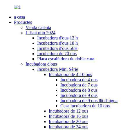
a casa
Productes
Venda calenta
Llistat nou 2024
Incubadora d'ous 12 h
Incubadora d'ous 18 h
Incubadora d'ous 56H
Incubadora de 70 ous
Placa escalfadora de doble cara
Incubadora d'ous
Incubadora Mini Sèrie
Incubadora de 4-10 ous
Incubadora de 4 ous
Incubadora de 7 ous
Incubadora de 8 ous
Incubadora de 9 ous
Incubadora de 9 ous llit d'aigua
Casa incubadora de 10 ous
Incubadora de 12 ous
Incubadora de 16 ous
Incubadora de 20 ous
Incubadora de 24 ous