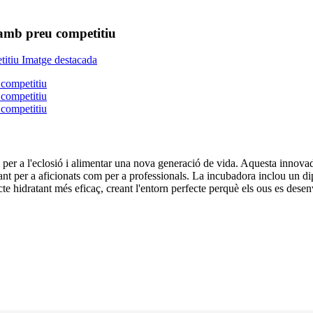
 amb preu competitiu
 per a l'eclosió i alimentar una nova generació de vida. Aquesta innov
tant per a aficionats com per a professionals. La incubadora inclou un di
te hidratant més eficaç, creant l'entorn perfecte perquè els ous es desen