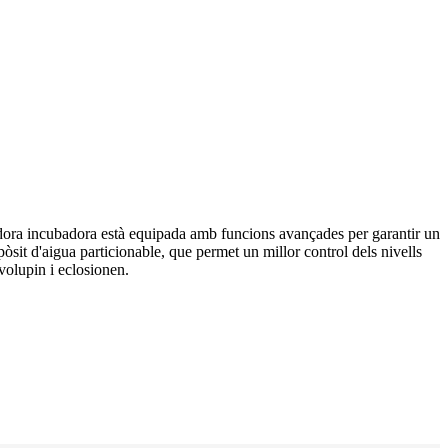
adora incubadora està equipada amb funcions avançades per garantir un
pòsit d'aigua particionable, que permet un millor control dels nivells
volupin i eclosionen.