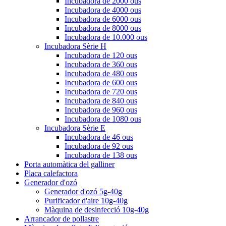
Incubadora de 2000 ous
Incubadora de 4000 ous
Incubadora de 6000 ous
Incubadora de 8000 ous
Incubadora de 10.000 ous
Incubadora Sèrie H
Incubadora de 120 ous
Incubadora de 360 ​​ous
Incubadora de 480 ous
Incubadora de 600 ous
Incubadora de 720 ous
Incubadora de 840 ous
Incubadora de 960 ous
Incubadora de 1080 ous
Incubadora Sèrie E
Incubadora de 46 ous
Incubadora de 92 ous
Incubadora de 138 ous
Porta automàtica del galliner
Placa calefactora
Generador d'ozó
Generador d'ozó 5g-40g
Purificador d'aire 10g-40g
Màquina de desinfecció 10g-40g
Arrancador de pollastre