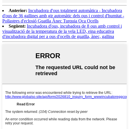
Anterior:
Incubadora d'ous totalment automàtica - Incubadora
d'ous de 36 gallines amb gir automàtic dels ous i control d'humitat -
Pollastres d'eclosió Guatlla Ànec Turquia Oca Ocells
Següent:
Incubadora d'ous, incubadora de 8 ous amb control i
visualització de la temperatura de la vela LED, eina educativa
d'incubadora digital per a ous d'ocells de guatlla, ànec, gallina