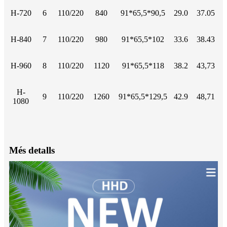
H-720
6
110/220
840
91*65,5*90,5
29.0
37.05
H-840
7
110/220
980
91*65,5*102
33.6
38.43
H-960
8
110/220
1120
91*65,5*118
38.2
43,73
H-
9
110/220
1260
91*65,5*129,5
42.9
48,71
1080
Més detalls