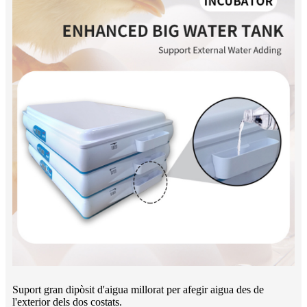
Suport gran dipòsit d'aigua millorat per afegir aigua des de
l'exterior dels dos costats.