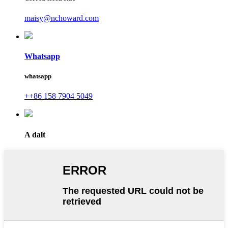
maisy@nchoward.com
Whatsapp
whatsapp
++86 158 7904 5049
A dalt