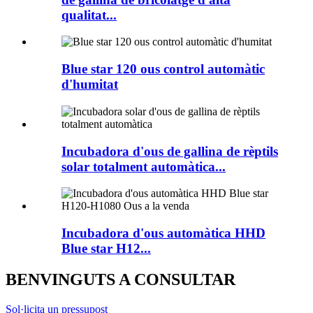
qualitat...
Blue star 120 ous control automàtic
d'humitat
Incubadora d'ous de gallina de rèptils
solar totalment automàtica...
Incubadora d'ous automàtica HHD
Blue star H12...
BENVINGUTS A CONSULTAR
Sol·licita un pressupost