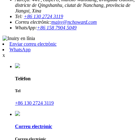
districte de Qingshanhu, ciutat de Nanchang, província de
Jiangxi, Xina
Tel:
+86 130 2724 3119
Correu electrònic:
maisy@nchoward.com
WhatsApp:
+86 158 7904 5049
Enviar correu electrònic
WhatsApp
x
Telèfon
Tel
+86 130 2724 3119
Correu electrònic
Correu electrònic