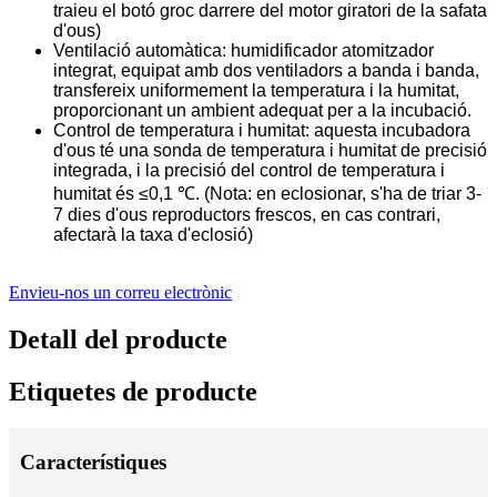
traieu el botó groc darrere del motor giratori de la safata
d'ous)
Ventilació automàtica: humidificador atomitzador
integrat, equipat amb dos ventiladors a banda i banda,
transfereix uniformement la temperatura i la humitat,
proporcionant un ambient adequat per a la incubació.
Control de temperatura i humitat: aquesta incubadora
d'ous té una sonda de temperatura i humitat de precisió
integrada, i la precisió del control de temperatura i
humitat és ≤0,1 ℃. (Nota: en eclosionar, s'ha de triar 3-
7 dies d'ous reproductors frescos, en cas contrari,
afectarà la taxa d'eclosió)
Envieu-nos un correu electrònic
Detall del producte
Etiquetes de producte
Característiques