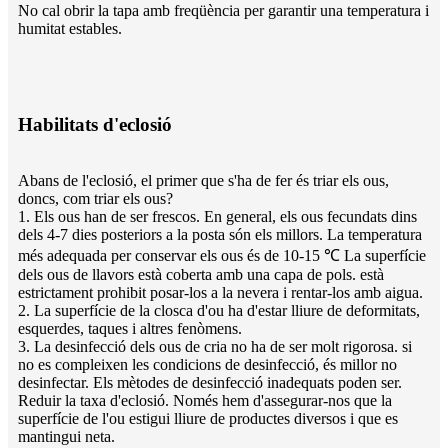
No cal obrir la tapa amb freqüència per garantir una temperatura i
humitat estables.
Habilitats d'eclosió
Abans de l'eclosió, el primer que s'ha de fer és triar els ous,
doncs, com triar els ous?
1. Els ous han de ser frescos. En general, els ous fecundats dins
dels 4-7 dies posteriors a la posta són els millors. La temperatura
més adequada per conservar els ous és de 10-15 ℃ La superfície
dels ous de llavors està coberta amb una capa de pols. està
estrictament prohibit posar-los a la nevera i rentar-los amb aigua.
2. La superfície de la closca d'ou ha d'estar lliure de deformitats,
esquerdes, taques i altres fenòmens.
3. La desinfecció dels ous de cria no ha de ser molt rigorosa. si
no es compleixen les condicions de desinfecció, és millor no
desinfectar. Els mètodes de desinfecció inadequats poden ser.
Reduir la taxa d'eclosió. Només hem d'assegurar-nos que la
superfície de l'ou estigui lliure de productes diversos i que es
mantingui neta.