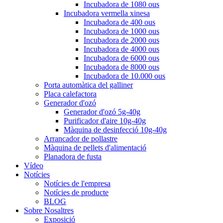
Incubadora de 1080 ous
Incubadora vermella xinesa
Incubadora de 400 ous
Incubadora de 1000 ous
Incubadora de 2000 ous
Incubadora de 4000 ous
Incubadora de 6000 ous
Incubadora de 8000 ous
Incubadora de 10.000 ous
Porta automàtica del galliner
Placa calefactora
Generador d'ozó
Generador d'ozó 5g-40g
Purificador d'aire 10g-40g
Màquina de desinfecció 10g-40g
Arrancador de pollastre
Màquina de pellets d'alimentació
Planadora de fusta
Vídeo
Notícies
Notícies de l'empresa
Notícies de producte
BLOG
Sobre Nosaltres
Exposició