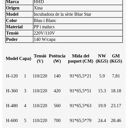
Marca
HHD
Origen
Xina
Model
Incubadora de la sèrie Blue Star
Color
Blau i Blanc
Material
PP i malucs
Tensió
220V/110V
Poder
140 W/capa
Tensió
Potència
Mida del
NW
GM
Model
Capa)
(V)
(W)
paquet (CM)
(KGS)
(KGS)
H-120
1
110/220
140
91*65,5*21
5.9
7,81
H-360
3
110/220
420
91*65,5*51
15.3
18.18
H-480
4
110/220
560
91*65,5*63
19.9
23.17
H-600
5
110/220
700
91*65,5*79
24.4
28.46