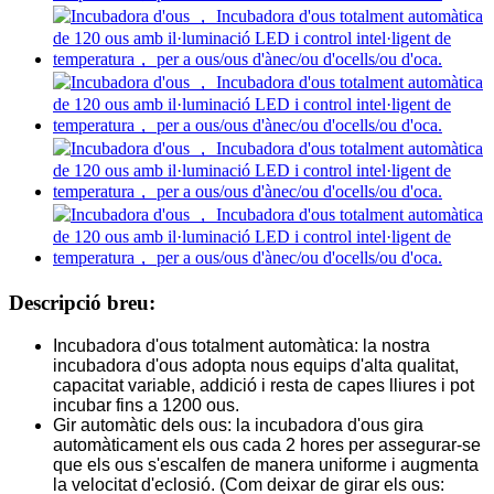
Descripció breu:
Incubadora d'ous totalment automàtica: la nostra
incubadora d'ous adopta nous equips d'alta qualitat,
capacitat variable, addició i resta de capes lliures i pot
incubar fins a 1200 ous.
Gir automàtic dels ous: la incubadora d'ous gira
automàticament els ous cada 2 hores per assegurar-se
que els ous s'escalfen de manera uniforme i augmenta
la velocitat d'eclosió. (Com deixar de girar els ous: